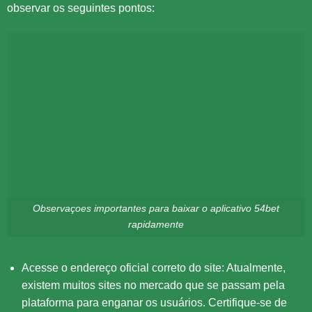
observar os seguintes pontos:
Observaçoes importantes para baixar o aplicativo 54bet
rapidamente
Acesse o endereço oficial correto do site: Atualmente,
existem muitos sites no mercado que se passam pela
plataforma para enganar os usuários. Certifique-se de