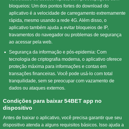
bloqueios: Um dos pontos fortes do download do
aplicativo é a velocidade de carregamento extremamente
rápida, mesmo usando a rede 4G. Além disso, o
aplicativo também ajuda a evitar bloqueios de IP,
travamentos do navegador ou problemas de segurança
ao acessar pela web.
Segurança da informação e pós-epidemia: Com
tecnologia de criptografia moderna, o aplicativo oferece
proteção máxima para informações e contas em
transações financeiras. Você pode usá-lo com total
tranquilidade, sem se preocupar com vazamento de
dados ou ataques externos.
Condições para baixar 54BET app no
dispositivo
Antes de baixar o aplicativo, você precisa garantir que seu
dispositivo atenda a alguns requisitos básicos. Isso ajuda a