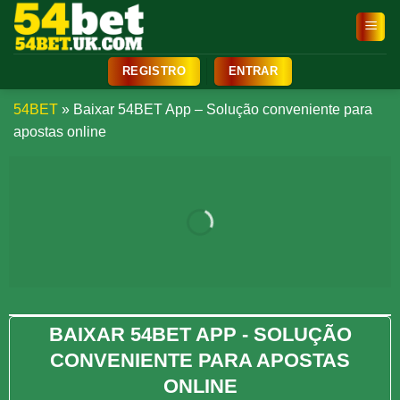
Skip
to
content
REGISTRO
ENTRAR
54BET
»
Baixar 54BET App – Solução conveniente para
apostas online
BAIXAR 54BET APP - SOLUÇÃO
CONVENIENTE PARA APOSTAS
ONLINE