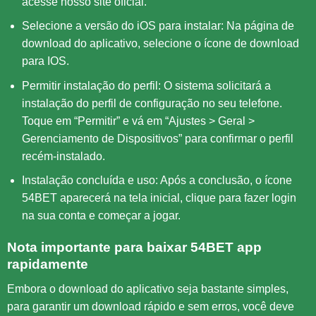
acesse nosso site oficial.
Selecione a versão do iOS para instalar: Na página de
download do aplicativo, selecione o ícone de download
para IOS.
Permitir instalação do perfil: O sistema solicitará a
instalação do perfil de configuração no seu telefone.
Toque em “Permitir” e vá em “Ajustes > Geral >
Gerenciamento de Dispositivos” para confirmar o perfil
recém-instalado.
Instalação concluída e uso: Após a conclusão, o ícone
54BET aparecerá na tela inicial, clique para fazer login
na sua conta e começar a jogar.
Nota importante para baixar 54BET app
rapidamente
Embora o download do aplicativo seja bastante simples,
para garantir um download rápido e sem erros, você deve