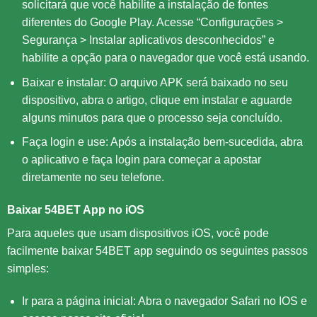
solicitará que você habilite a instalação de fontes
diferentes do Google Play. Acesse “Configurações >
Segurança > Instalar aplicativos desconhecidos” e
habilite a opção para o navegador que você está usando.
Baixar e instalar: O arquivo APK será baixado no seu
dispositivo, abra o artigo, clique em instalar e aguarde
alguns minutos para que o processo seja concluído.
Faça login e use: Após a instalação bem-sucedida, abra
o aplicativo e faça login para começar a apostar
diretamente no seu telefone.
Baixar 54BET App no iOS
Para aqueles que usam dispositivos iOS, você pode
facilmente baixar 54BET app seguindo os seguintes passos
simples:
Ir para a página inicial: Abra o navegador Safari no IOS e