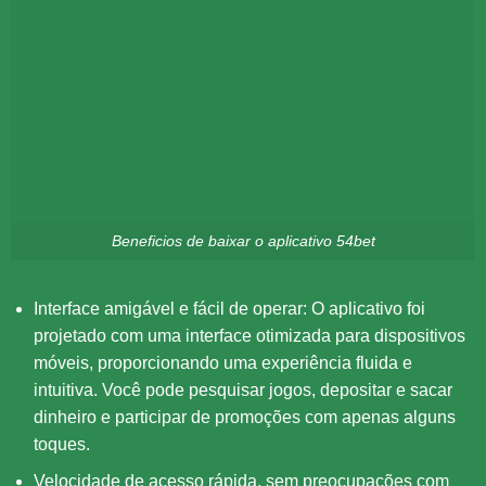
Beneficios de baixar o aplicativo 54bet
Interface amigável e fácil de operar: O aplicativo foi
projetado com uma interface otimizada para dispositivos
móveis, proporcionando uma experiência fluida e
intuitiva. Você pode pesquisar jogos, depositar e sacar
dinheiro e participar de promoções com apenas alguns
toques.
Velocidade de acesso rápida, sem preocupações com