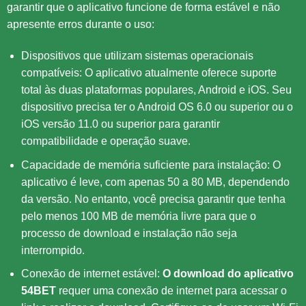
garantir que o aplicativo funcione de forma estável e não
apresente erros durante o uso:
Dispositivos que utilizam sistemas operacionais
compatíveis: O aplicativo atualmente oferece suporte
total às duas plataformas populares, Android e iOS. Seu
dispositivo precisa ter o Android OS 6.0 ou superior ou o
iOS versão 11.0 ou superior para garantir
compatibilidade e operação suave.
Capacidade de memória suficiente para instalação: O
aplicativo é leve, com apenas 50 a 80 MB, dependendo
da versão. No entanto, você precisa garantir que tenha
pelo menos 100 MB de memória livre para que o
processo de download e instalação não seja
interrompido.
Conexão de internet estável:
O download do aplicativo
54BET
requer uma conexão de internet para acessar o