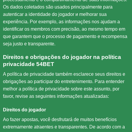
Os dados coletados são usados principalmente para
autenticar a identidade do jogador и melhorar sua
experiência. Por exemplo, as informações nos ajudam a
identificar os membros com precisão, ao mesmo tempo em
que garantem que o processo de pagamento e recompensa
seja justo e transparente.
Direitos e obrigações do jogador na política
privacidade 54BET
A política de privacidade também esclarece seus direitos e
obrigações ao participar do entretenimento. Para entender
melhor a política de privacidade sobre este assunto, por
favor, revise as seguintes informações atualizadas:
Direitos do jogador
Ao fazer apostas, você desfrutará de muitos benefícios
extremamente atraentes e transparentes. De acordo com a