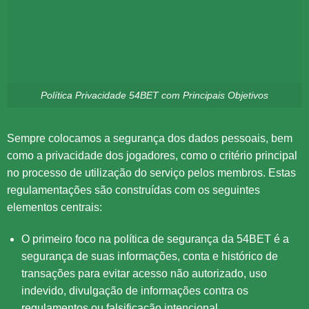
Política Privacidade 54BET com Principais Objetivos
Sempre colocamos a segurança dos dados pessoais, bem
como a privacidade dos jogadores, como o critério principal
no processo de utilização do serviço pelos membros. Estas
regulamentações são construídas com os seguintes
elementos centrais:
O primeiro foco na política de segurança da 54BET é a
segurança de suas informações, conta e histórico de
transações para evitar acesso não autorizado, uso
indevido, divulgação de informações contra os
regulamentos ou falsificação intencional.