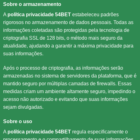
Sobre o armazenamento
A
política privacidade 54BET
estabeleceu padrões
rigorosos no armazenamento de dados pessoais. Todas as
informações coletadas são protegidas pela tecnologia de
criptografia SSL de 128 bits, o método mais seguro da
atualidade, ajudando a garantir a máxima privacidade para
suas informações.
Após o processo de criptografia, as informações serão
armazenadas no sistema de servidores da plataforma, que é
mantido seguro por múltiplas camadas de firewalls. Essas
medidas criam um ambiente altamente seguro, impedindo o
acesso não autorizado e evitando que suas informações
sejam divulgadas.
Sobre o uso
A
política privacidade 54BET
regula especificamente o
processamento e o compartilhamento de suas informações.